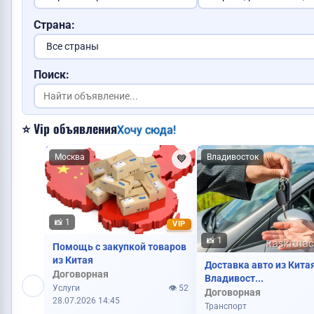
Страна:
Поиск:
⭐ Vip объявления
Хочу сюда!
Куплю видеокарту
Москва
Владивосток
💙
Куплю дом
📸 1
VIP
📸 1
Помощь с закупкой товаров
из Китая
Доставка авто из Кита
Договорная
Владивост...
Услуги
👁️ 52
Куплю авто
Договорная
28.07.2026 14:45
Транспорт