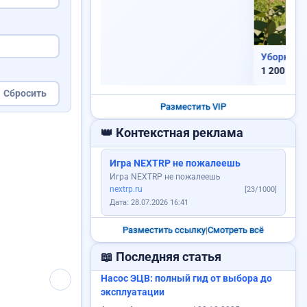
VIP
Уборка территорий: дворы,...
1 200 RUB
Сбросить
Разместить VIP
👑 Контекстная реклама
Игра NEXTRP не пожалеешь
Игра NEXTRP не пожалеешь
nextrp.ru
[23/1000]
Дата: 28.07.2026 16:41
Требуется менеджер
Разместить ссылку
|
Смотреть всё
📖 Последняя статья
Насос ЭЦВ: полный гид от выбора до
эксплуатации