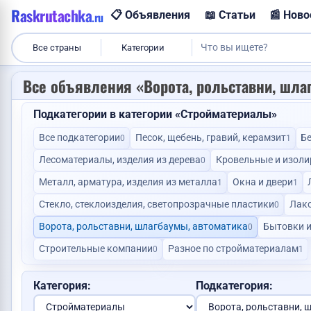
Raskrutachka
📋 Объявления
📖 Статьи
📰 Ново
.ru
Все страны
Категории
Все объявления «Ворота, рольставни, шлаг
Продам корову
Подкатегории в категории «Стройматериалы»
Все подкатегории
Песок, щебень, гравий, керамзит
Бе
0
1
Услуги каменщика
Лесоматериалы, изделия из дерева
Кровельные и изол
0
Сниму 
Металл, арматура, изделия из металла
Окна и двери
1
1
Стекло, стеклоизделия, светопрозрачные пластики
Лак
0
Ворота, рольставни, шлагбаумы, автоматика
Бытовки и
0
Строительные компании
Разное по стройматериалам
0
1
Услуги юриста
Категория:
Подкатегория: