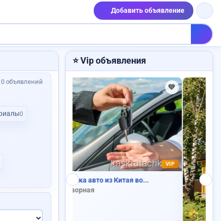
Добавить объявление
⭐ Vip объявления
: 0 объявлений
💙
💙
ериалы
0
VIP
 Китая во...
Требуется повар