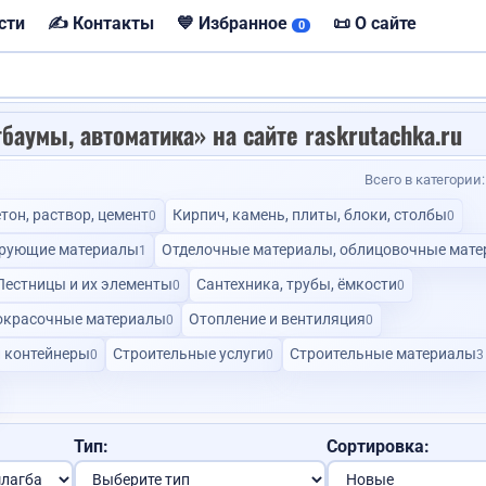
сти
✍️ Контакты
💙 Избранное
📜 О сайте
0
Куплю корову
баумы, автоматика» на сайте raskrutachka.ru
Всего в категории
💙
тон, раствор, цемент
Кирпич, камень, плиты, блоки, столбы
0
0
ирующие материалы
Отделочные материалы, облицовочные мат
1
квартиру
Лестницы и их элементы
Сантехника, трубы, ёмкости
0
0
окрасочные материалы
Отопление и вентиляция
0
0
VIP
 контейнеры
Строительные услуги
Строительные материалы
0
0
3
Помощь с закупкой товаров...
Договорная
Доставка авто из
Договорная
Тип:
Сортировка: