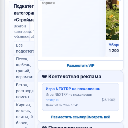
Найден паспорт
Подкатегории в
категории
«Стройматериалы»
Всего в
категории: 1
VIP
Пропала собака
объявлений
Уборка территорий: дворы,...
Все
Сдам квартиру
1
1 200 RUB
подкатегории
Куплю авто
Песок,
щебень,
Разместить VIP
1
Продам корову
гравий,
👑 Контекстная реклама
керамзит
Бетон,
Сниму квартиру
Услуги каменщика
Игра NEXTRP не пожалеешь
раствор,
0
Куплю корову
Ищу работу
Игра NEXTRP не пожалеешь
цемент
nextrp.ru
[25/1000]
Требуется логист
Кирпич,
Дата: 28.07.2026 16:41
камень,
плиты,
0
Разместить ссылку
|
Смотреть всё
блоки,