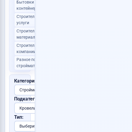
Бытовки и
0
контейнеры
Строительные
0
услуги
Строительные
3
материалы
Строительные
0
компании
Разное по
1
стройматериалам
Категория:
Подкатегория:
Тип: