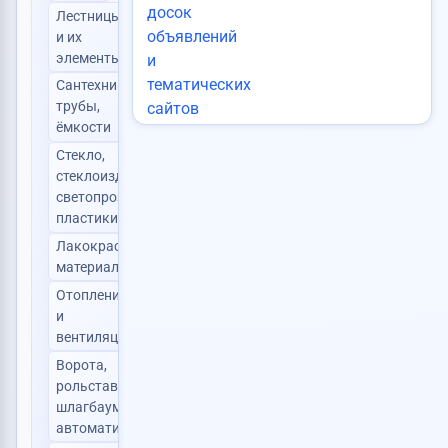
Лестницы
и их
0
элементы
Сантехника,
трубы,
0
ёмкости
Стекло,
стеклоизделия,
0
светопрозрачные
пластики
Лакокрасочные
0
материалы
Отопление
и
0
вентиляция
Ворота,
рольставни,
0
шлагбаумы,
автоматика