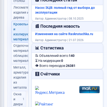
📖 Последняя статья
столбы
Лесоматериалы,
Насос ЭЦВ: полный гид от выбора до
изделия из
эксплуатации
0
дерева
Автор: Администратор | 08.10.2025
Кровельные
📰 Последняя новость
и
1
Изменения на сайте Raskrutachka.ru
изолирующие
материалы
Автор: Администратор | 21.07.2026
Отделочные
📊 Статистика
материалы,
0
облицовочные
📝 Объявлений всего:
140
материалы
⏳ На модерации:
0
👁️ Всего переходов:
26381
Металл,
арматура,
🧮 Счётчики
изделия
1
из
металла
Окна
и
1
двери