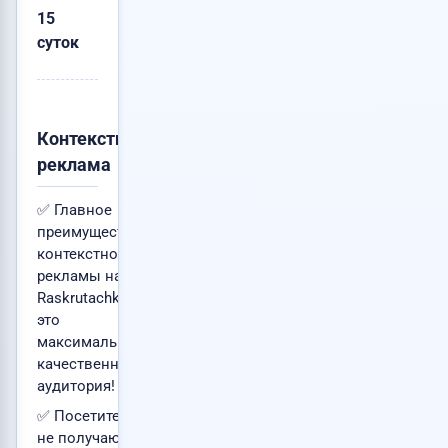
15
суток
Контекстная
реклама
✅ Главное
преимущество
контекстной
рекламы на
Raskrutachka.ru -
это
максимально
качественная
аудитория!
✅ Посетители
не получают