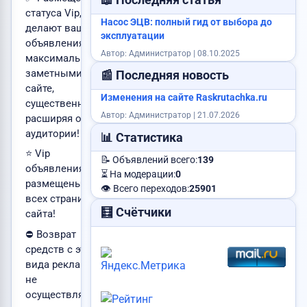
📖 Последняя статья
статуса Vip,
Насос ЭЦВ: полный гид от выбора до
делают ваши
эксплуатации
объявления
Автор: Администратор | 08.10.2025
максимально
заметными на
📰 Последняя новость
сайте,
Изменения на сайте Raskrutachka.ru
существенно
Автор: Администратор | 21.07.2026
расширяя охват
аудитории!
📊 Статистика
⭐ Vip
📝 Объявлений всего:
139
объявления
⏳ На модерации:
0
размещены на
👁️ Всего переходов:
25901
всех страницах
🧮 Счётчики
сайта!
⛔ Возврат
средств с этого
вида рекламы
не
осуществляется.