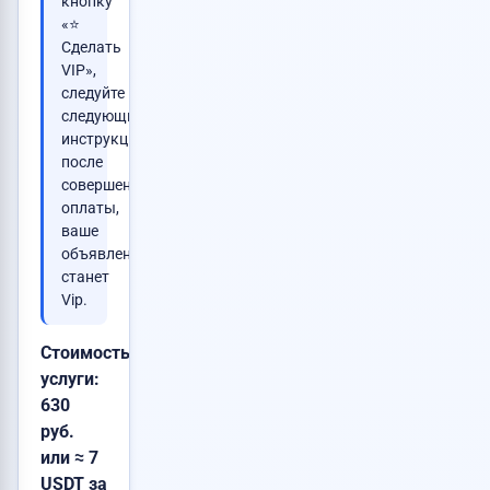
кнопку
«⭐
Сделать
VIP»,
следуйте
следующим
инструкциям,
после
совершения
оплаты,
ваше
объявление
станет
Vip.
Стоимость
услуги:
630
руб.
или ≈ 7
USDT за