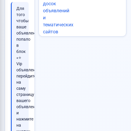
Для
того
чтобы
ваше
объявление
попало
в
блок
«⭐
Vip
объявления»,
перейдите
на
саму
страницу
вашего
объявления
и
нажмите
на