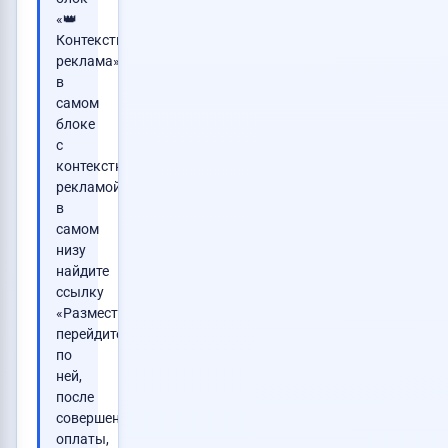
«👑
Контекстная
реклама»,
в
самом
блоке
с
контекстной
рекламой,
в
самом
низу
найдите
ссылку
«Разместить»,
перейдите
по
ней,
после
совершения
оплаты,