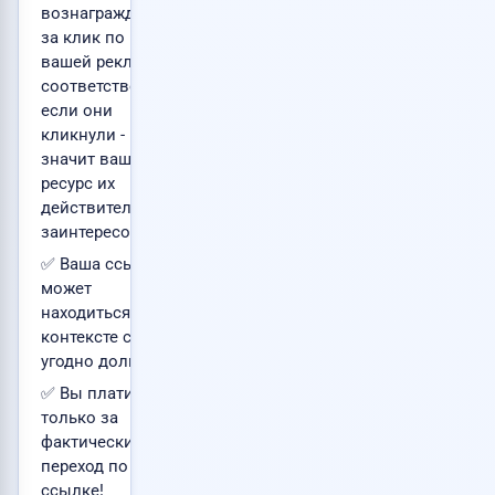
вознаграждения
за клик по
вашей рекламе,
соответственно,
если они
кликнули -
значит ваш
ресурс их
действительно
заинтересовал!
✅ Ваша ссылка
может
находиться в
контексте сколь
угодно долго!
✅ Вы платите
только за
фактический
переход по
ссылке!