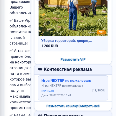
продвижения
Куплю авто
Вашего
объявления!
✅ Ваше Vip
объявление
появится на
VIP
Требуется повар
главной
Уборка территорий: дворы,...
странице!
1 200 RUB
✅ А так же в
Сдам квартиру
правом блоке
Услуги каменщика
Разместить VIP
на некоторых
страницах сайта
👑 Контекстная реклама
на то время,
Продам картошку
которое вы
Игра NEXTRP не пожалеешь
Продам дом
сами выбрали и
Игра NEXTRP не пожалеешь
получит
nextrp.ru
[19/1000]
Сделаю сайт
Дата: 28.07.2026 16:41
максимальное
количество
Продам авто
Разместить ссылку
|
Смотреть всё
Пропала собака
просмотров!
✅ Размещения