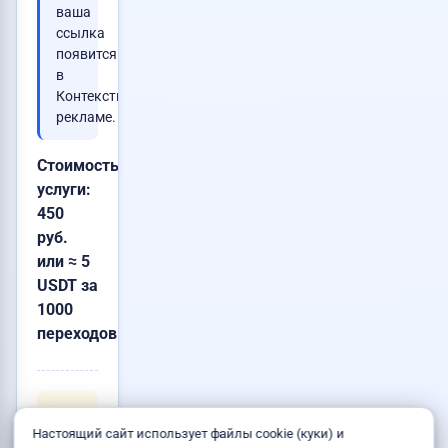
ваша
ссылка
появится
в
Контекстной
рекламе.
Стоимость
услуги:
450
руб.
или ≈ 5
USDT за
1000
переходов
Перед
Настоящий сайт использует файлы cookie (куки) и
тем как
нашего
«Правила»