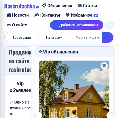
Raskrutachka
📋 Объявления
📖 Статьи
.ru
Требуется логист
Куплю корову
📰 Новости
✍️ Контакты
💙 Избранное
0
Продам корову
📜 О сайте
Добавить объявление
Все страны
Категории
Куплю видеокарту
Продвижение
Куплю дом
⭐ Vip объявления
на сайте
💙
💙
raskrutachka.ru
Сниму квартиру
Требуется менеджер
Ищу работу
Услуги юриста
Vip
объявления
Пропали ключи
✅ Одно из
VIP
лучших средств
для
 Китая во...
Найден паспорт