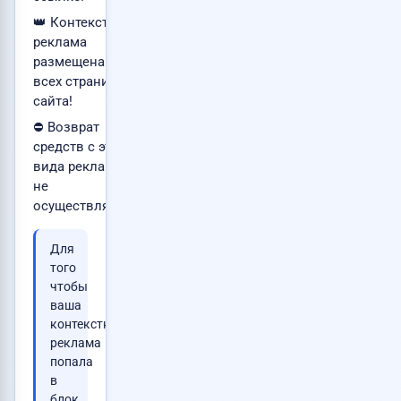
👑 Контекстная
реклама
размещена на
всех страницах
сайта!
⛔ Возврат
средств с этого
вида рекламы
не
осуществляется.
Для
того
чтобы
ваша
контекстная
реклама
попала
в
блок