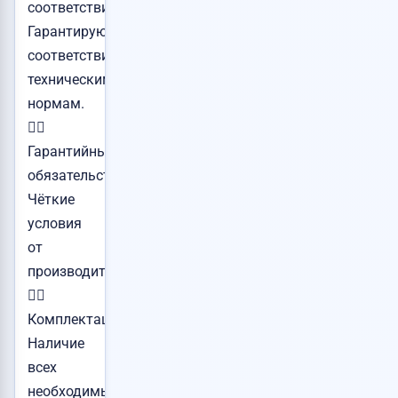
соответствия:
Гарантируют
соответствие
техническим
нормам.
👉🏻
Гарантийные
обязательства:
Чёткие
условия
от
производителя.
👉🏻
Комплектация:
Наличие
всех
необходимых