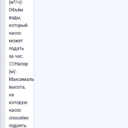
(м³/ч):
Объём
воды,
который
насос
может
подать
за час.
👉🏻Напор
(м):
Максимальная
высота,
на
которую
насос
способен
поднять