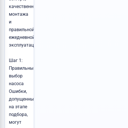
качественного
монтажа
и
правильной
ежедневной
эксплуатации.
Шаг 1:
Правильный
выбор
насоса
Ошибки,
допущенные
на этапе
подбора,
могут