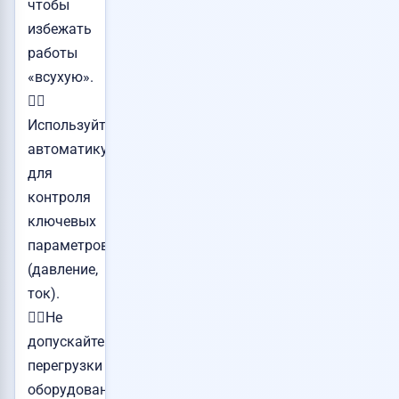
чтобы
избежать
работы
«всухую».
👉🏻
Используйте
автоматику
для
контроля
ключевых
параметров
(давление,
ток).
👉🏻Не
допускайте
перегрузки
оборудования