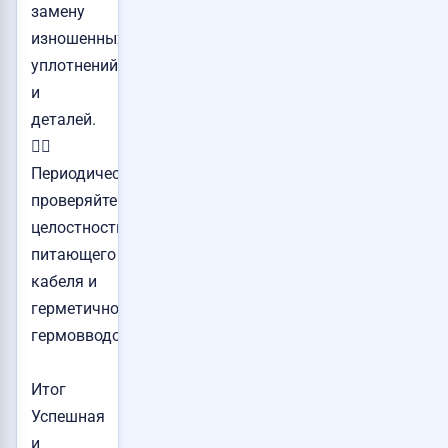
замену
изношенных
уплотнений
и
деталей.
👉🏻
Периодически
проверяйте
целостность
питающего
кабеля и
герметичность
гермовводов.
Итог
Успешная
и