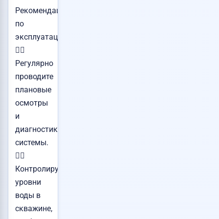
Рекомендации
по
эксплуатации:
👉🏻
Регулярно
проводите
плановые
осмотры
и
диагностику
системы.
👉🏻
Контролируйте
уровни
воды в
скважине,