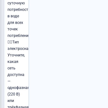
суточную
потребность
в воде
для всех
точек
потребления.
👉🏻Тип
электроснабжения:
Уточните,
какая
сеть
доступна
—
однофазная
(220 В)
или
трёхфазная