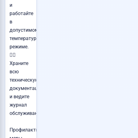
и
работайте
в
допустимом
температурном
режиме.
👉🏻
Храните
всю
техническую
документацию
и ведите
журнал
обслуживания.
Профилактические