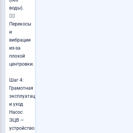
воды).
👉🏻
Перекосы
и
вибрации
из-за
плохой
центровки.
Шаг 4:
Грамотная
эксплуатация
и уход
Насос
ЭЦВ —
устройство