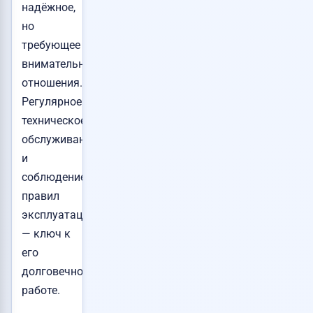
надёжное,
но
требующее
внимательного
отношения.
Регулярное
техническое
обслуживание
и
соблюдение
правил
эксплуатации
— ключ к
его
долговечной
работе.