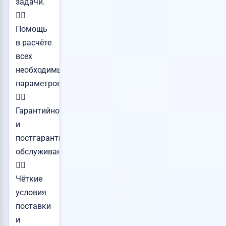
задачи.
👉🏻
Помощь
в расчёте
всех
необходимых
параметров.
👉🏻
Гарантийное
и
постгарантийное
обслуживание.
👉🏻
Чёткие
условия
поставки
и