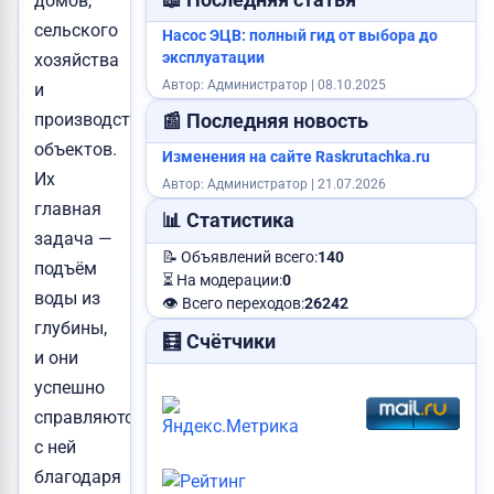
домов,
сельского
Насос ЭЦВ: полный гид от выбора до
эксплуатации
хозяйства
Автор: Администратор | 08.10.2025
и
производственных
📰 Последняя новость
объектов.
Изменения на сайте Raskrutachka.ru
Их
Автор: Администратор | 21.07.2026
главная
📊 Статистика
задача —
📝 Объявлений всего:
140
подъём
⏳ На модерации:
0
воды из
👁️ Всего переходов:
26242
глубины,
🧮 Счётчики
и они
успешно
справляются
с ней
благодаря