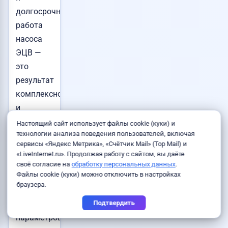
долгосрочная
работа
насоса
ЭЦВ —
это
результат
комплексного
и
грамотного
Настоящий сайт использует файлы cookie (куки) и
технологии анализа поведения пользователей, включая
подхода
сервисы «Яндекс Метрика», «Счётчик Mail» (Top Mail) и
на
«LiveInternet.ru». Продолжая работу с сайтом, вы даёте
каждом
своё согласие на
обработку персональных данных
.
Файлы cookie (куки) можно отключить в настройках
этапе: от
браузера.
точного
расчёта
Подтвердить
параметров