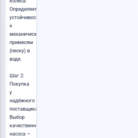
колеса:
Определяет
устойчивость
к
механическим
примесям
(песку) в
воде.
Шаг 2:
Покупка
у
надёжного
поставщика
Выбор
качественного
насоса —