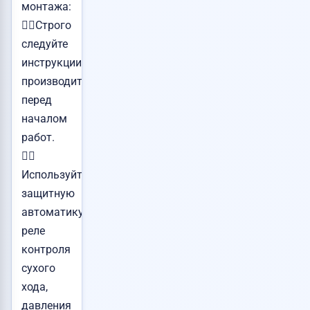
монтажа:
👉🏻Строго
следуйте
инструкции
производителя
перед
началом
работ.
👉🏻
Используйте
защитную
автоматику:
реле
контроля
сухого
хода,
давления