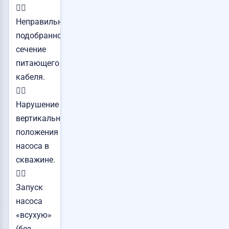
👉🏻
Неправильно
подобранное
сечение
питающего
кабеля.
👉🏻
Нарушение
вертикального
положения
насоса в
скважине.
👉🏻
Запуск
насоса
«всухую»
(без