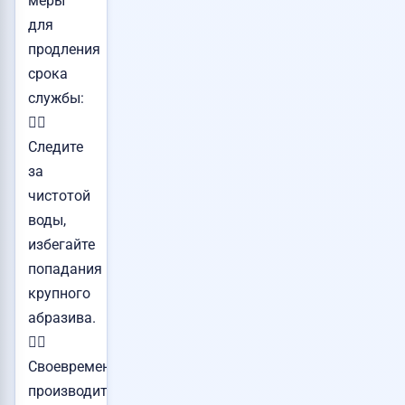
меры
для
продления
срока
службы:
👉🏻
Следите
за
чистотой
воды,
избегайте
попадания
крупного
абразива.
👉🏻
Своевременно
производите