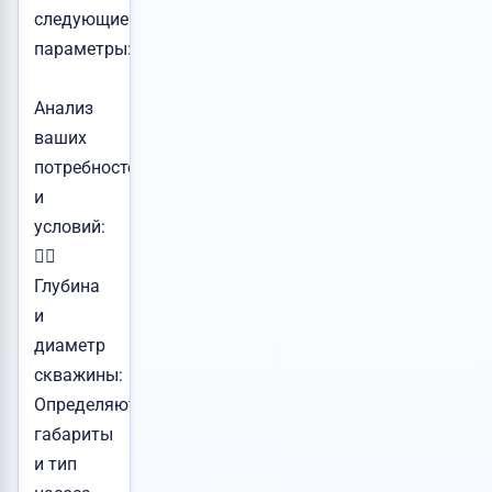
следующие
параметры:
Анализ
ваших
потребностей
и
условий:
👉🏻
Глубина
и
диаметр
скважины:
Определяют
габариты
и тип