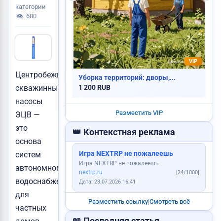
Сдам квартиру
категории
|
👁️: 600
VIP
Центробежные
Уборка территорий: дворы,...
1 200 RUB
скважинные
Ищу работу
Услуги юриста
насосы
Куплю корову
Разместить VIP
ЭЦВ —
это
👑 Контекстная реклама
основа
Игра NEXTRP не пожалеешь
систем
Игра NEXTRP не пожалеешь
автономного
Требуется повар
Куплю видеокарту
nextrp.ru
[24/1000]
Продам картошку
водоснабжения
Дата: 28.07.2026 16:41
для
Куплю дом
Разместить ссылку
|
Смотреть всё
частных
📖 Последняя статья