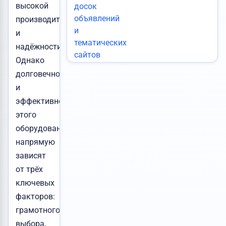
высокой
производительности
и
надёжности.
Однако
долговечность
и
эффективность
этого
оборудования
напрямую
зависят
от трёх
ключевых
факторов:
грамотного
выбора,