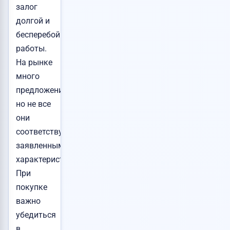
залог
долгой и
бесперебойной
работы.
На рынке
много
предложений,
но не все
они
соответствуют
заявленным
характеристикам.
При
покупке
важно
убедиться
в