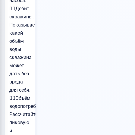
насоса.
👉🏻Дебит
скважины:
Показывает,
какой
объём
воды
скважина
может
дать без
вреда
для себя.
👉🏻Объём
водопотребления:
Рассчитайте
пиковую
и