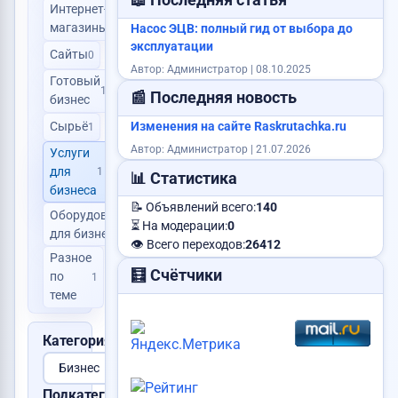
📖 Последняя статья
Интернет-
0
магазины
Насос ЭЦВ: полный гид от выбора до
эксплуатации
Сайты
0
Автор: Администратор | 08.10.2025
Готовый
1
📰 Последняя новость
бизнес
Сырьё
Изменения на сайте Raskrutachka.ru
1
Автор: Администратор | 21.07.2026
Услуги
для
1
📊 Статистика
бизнеса
📝 Объявлений всего:
140
Оборудование
0
⏳ На модерации:
0
для бизнеса
👁️ Всего переходов:
26412
Разное
🧮 Счётчики
по
1
теме
Категория:
Подкатегория: