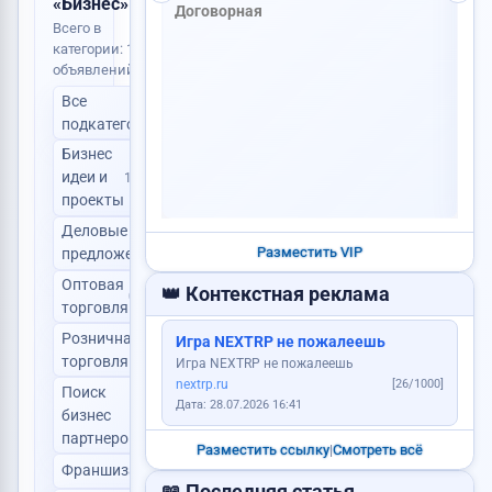
«Бизнес»
оворная
Всего в
категории: 1
объявлений
Сниму квартиру
Все
1
подкатегории
Бизнес
Уборка территорий: дворы,...
идеи и
1
1 200 RUB
проекты
Требуется повар
Деловые
2
Разместить VIP
предложения
Оптовая
👑 Контекстная реклама
0
торговля
Куплю корову
Розничная
Игра NEXTRP не пожалеешь
0
Услуги юриста
торговля
Игра NEXTRP не пожалеешь
nextrp.ru
[26/1000]
Требуется менеджер
Поиск
Дата: 28.07.2026 16:41
Пропала собака
бизнес
0
партнеров
Разместить ссылку
|
Смотреть всё
Продам корову
Сделаю сайт
Франшиза
0