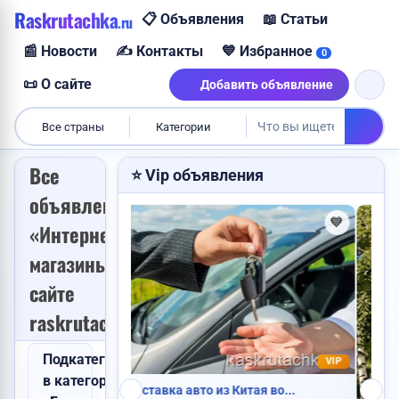
Raskrutachka
📋 Объявления
📖 Статьи
.ru
Требуется повар
📰 Новости
✍️ Контакты
💙 Избранное
0
Продам дом
📜 О сайте
Добавить объявление
Пропали ключи
Все страны
Категории
Куплю корову
Все
⭐ Vip объявления
объявления
💙
💙
«Интернет-
магазины» на
Найден паспорт
Требуется логист
сайте
Продам корову
Сдам квартиру
raskrutachka.ru
Подкатегории
VIP
в категории
з Китая во...