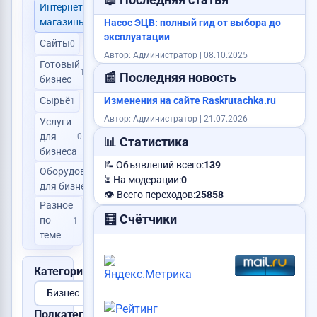
📖 Последняя статья
Интернет-
0
магазины
Насос ЭЦВ: полный гид от выбора до
эксплуатации
Сайты
0
Автор: Администратор | 08.10.2025
Готовый
1
📰 Последняя новость
бизнес
Сырьё
Изменения на сайте Raskrutachka.ru
1
Автор: Администратор | 21.07.2026
Услуги
для
0
📊 Статистика
бизнеса
📝 Объявлений всего:
139
Оборудование
0
⏳ На модерации:
0
для бизнеса
👁️ Всего переходов:
25858
Разное
🧮 Счётчики
по
1
теме
Категория:
Подкатегория: