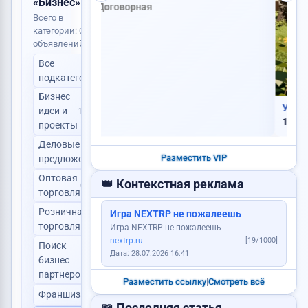
«Бизнес»
Всего в
категории: 0
объявлений
Услуги каменщика
Сниму квартиру
Продам картошку
Все
Ищу работу
0
подкатегории
VIP
Требуется менеджер
Бизнес
Куплю видеокарту
Куплю дом
Уборка территорий: дворы,...
идеи и
1
1 200 RUB
проекты
Деловые
2
Разместить VIP
предложения
Сделаю сайт
Оптовая
👑 Контекстная реклама
0
торговля
Пропала собака
Розничная
Игра NEXTRP не пожалеешь
Продам авто
0
торговля
Игра NEXTRP не пожалеешь
nextrp.ru
[19/1000]
Поиск
Дата: 28.07.2026 16:41
бизнес
0
Куплю авто
партнеров
Разместить ссылку
|
Смотреть всё
Услуги юриста
Франшиза
0