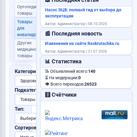
📖 Последняя статья
Ортопедические
Насос ЭЦВ: полный гид от выбора до
0
товары
эксплуатации
Товары
Автор: Администратор | 08.10.2025
для
0
📰 Последняя новость
инвалидов
Другие
Изменения на сайте Raskrutachka.ru
медицинские
0
Автор: Администратор | 21.07.2026
товары
📊 Статистика
Категория:
📝 Объявлений всего:
140
⏳ На модерации:
0
👁️ Всего переходов:
26523
Подкатегория:
🧮 Счётчики
Тип:
Сортировка: