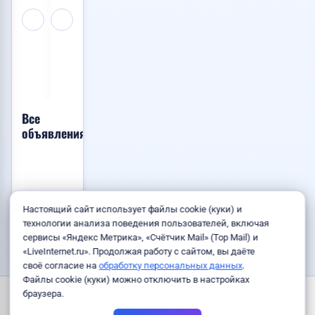
из
во
1
Китая
Владивост...
200
Договорная
Договорная
RUB
👁️
👁️
👁️
Услуги
Транспорт
Услуги
61
105
111
28.07.2026
15.07.2026
21.07.2026
14:45
11:52
10:31
Все
объявления
Объявлений
Настоящий сайт использует файлы cookie (куки) и
пока нет.
технологии анализа поведения пользователей, включая
сервисы «Яндекс Метрика», «Счётчик Mail» (Top Mail) и
«LiveInternet.ru». Продолжая работу с сайтом, вы даёте
своё согласие на
обработку персональных данных
.
Файлы cookie (куки) можно отключить в настройках
Страны и города
Правила
Пользовательское соглашение
браузера.
Политика конфиденциальности