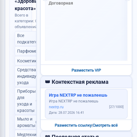
«Здоровье и
Договорная
Требуется повар
Найден паспорт
Пропали ключи
красота»
Всего в
категории: 0
объявлений
Все
0
Сниму квартиру
подкатегории
Уб
Парфюмерия
0
Продам авто
Сделаю сайт
Продам дом
1 
Косметика
0
Средства
Разместить VIP
индивидуального
0
Куплю видеокарту
👑 Контекстная реклама
ухода
Приборы
Игра NEXTRP не пожалеешь
Продам картошку
для
0
Игра NEXTRP не пожалеешь
ухода и
Услуги юриста
nextrp.ru
[27/1000]
красоты
Требуется менеджер
Сдам квартиру
Дата: 28.07.2026 16:41
Мыло и
0
Разместить ссылку
|
Смотреть всё
ароматы
Куплю корову
Медтехника
0