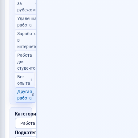
за
0
рубежом
Удалённая
0
работа
Заработок
в
1
интернете
Работа
для
1
студентов
Без
1
опыта
Другая
0
работа
Категория:
Подкатегория: