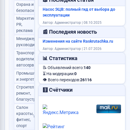
📖 Последняя статья
Охрана и
2
Насос ЭЦВ: полный гид от выбора до
безопасность
эксплуатации
Маркетинг,
Автор: Администратор | 08.10.2025
PR,
1
реклама
📰 Последняя новость
Менеджеры и
Изменения на сайте Raskrutachka.ru
0
руководители
Автор: Администратор | 21.07.2026
Транспорт,
📊 Статистика
водители,
1
автосервис
📝 Объявлений всего:
140
Промышленность
⏳ На модерации:
0
0
и энергетика
👁️ Всего переходов:
26116
Строительство,
🧮 Счётчики
ремонт,
1
благоустройство
Салон
красоты,
0
фитнес,
спорт