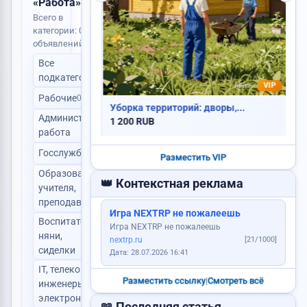
«Работа»
Всего в
категории: 0
Сдам квартиру
объявлений
Все
0
подкатегории
VIP
Рабочие
0
Продам корову
Куплю дом
Уборка территорий: дворы,...
Административная
1 200 RUB
0
Пропали ключи
работа
Продам авто
Госслужба
0
Разместить VIP
Образование,
Требуется логист
👑 Контекстная реклама
учителя,
0
преподаватели
Игра NEXTRP не пожалеешь
Воспитатели,
Услуги юриста
Игра NEXTRP не пожалеешь
няни,
0
nextrp.ru
[21/1000]
сиделки
Дата: 28.07.2026 16:41
Ищу работу
IT, телеком,
Требуется повар
Разместить ссылку
|
Смотреть всё
инженеры-
0
электронщики