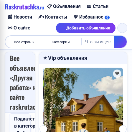
Raskrutachka
📋 Объявления
📖 Статьи
.ru
📰 Новости
✍️ Контакты
💙 Избранное
0
📜 О сайте
Добавить объявление
Куплю видеокарту
Все страны
Категории
Требуется менеджер
Все
⭐ Vip объявления
Пропала собака
объявления
Сделаю сайт
💙
💙
«Другая
Услуги каменщика
Сниму квартиру
работа» на
Продам картошку
Продам дом
сайте
Куплю корову
raskrutachka.ru
Куплю авто
Подкатегории
VIP
Найден паспорт
в категории
 Китая во...