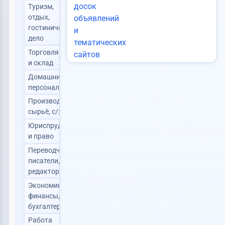
Туризм,
отдых,
0
гостиничное
дело
Торговля
0
и склад
Домашний
0
персонал
Производство,
0
сырьё, с/х
Юриспруденция
0
и право
Переводчики,
писатели,
0
редакторы
Экономика,
финансы,
0
бухгалтерия
Работа