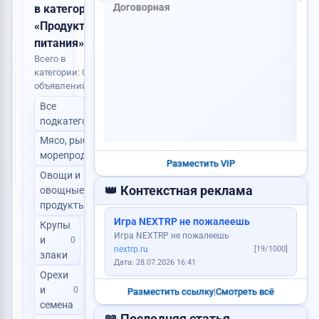
в категории
«Продукты
питания»
Всего в
категории: 0
объявлений
VIP
Найден паспорт
Все
Уборка территорий: дворы,...
0
подкатегории
1 200 RUB
Мясо, рыба,
0
морепродукты
Разместить VIP
Овощи и
👑 Контекстная реклама
овощные
0
продукты
Куплю дом
Куплю корову
Игра NEXTRP не пожалеешь
Крупы
Игра NEXTRP не пожалеешь
и
0
Услуги юриста
nextrp.ru
[19/1000]
злаки
Дата: 28.07.2026 16:41
Сделаю сайт
Орехи
и
0
Разместить ссылку
|
Смотреть всё
семена
Требуется менеджер