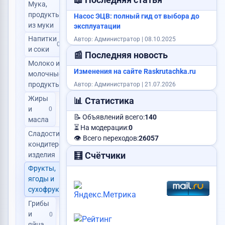
📖 Последняя статья
Мука,
продукты
0
Насос ЭЦВ: полный гид от выбора до
из муки
эксплуатации
Напитки
Автор: Администратор | 08.10.2025
0
и соки
📰 Последняя новость
Молоко и
Изменения на сайте Raskrutachka.ru
молочные
0
Автор: Администратор | 21.07.2026
продукты
Жиры
📊 Статистика
и
0
📝 Объявлений всего:
140
масла
⏳ На модерации:
0
Сладости,
👁️ Всего переходов:
26057
кондитерские
0
изделия
🧮 Счётчики
Фрукты,
ягоды и
0
сухофрукты
Грибы
и
0
яйца