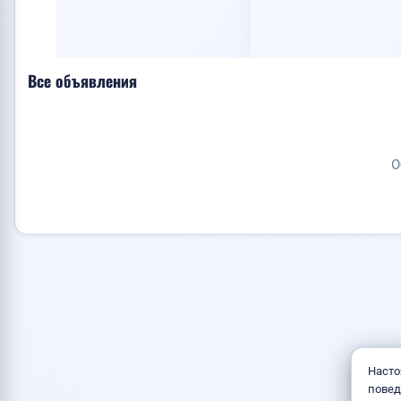
У
Все объявления
О
Насто
повед