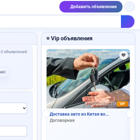
Добавить объявление
Требуется повар
⭐ Vip объявления
: 0 объявлений
💙
💙
ни
0
риста
VIP
Продам авто
 из Китая во...