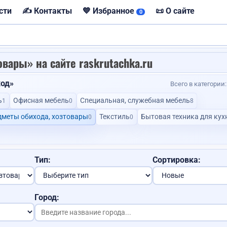
сти
✍️ Контакты
💙 Избранное
📜 О сайте
0
вары» на сайте raskrutachka.ru
ход»
Всего в категории
💙
Сделаю сайт
ь
Офисная мебель
Специальная, служебная мебель
1
0
8
дметы обихода, хозтовары
Текстиль
Бытовая техника для кух
0
0
Услуги ю
Сдам квартиру
VIP
Тип:
Сортировка:
Помощь с закупкой товаров...
Договорная
Доставка авто
Договорная
Город: