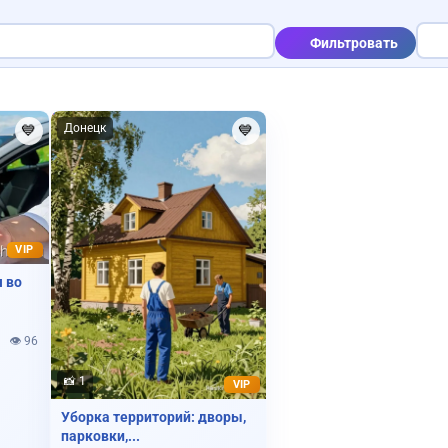
Фильтровать
Куплю корову
Пропали ключи
Продам дом
Донецк
💙
💙
Сниму квартиру
Пр
VIP
я во
Куп
👁️ 96
Пропала собака
📸 1
VIP
Ищу работу
Уборка территорий: дворы,
парковки,...