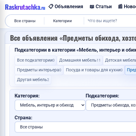
Raskrutachka
📋 Объявления
📖 Статьи
📰 Ново
.ru
Все страны
Категории
Все объявления «Предметы обихода, хозто
Подкатегории в категории «Мебель, интерьер и оби
Все подкатегории
Домашняя мебель
Детская мебел
0
11
Предметы интерьера
Посуда и товары для кухни
Пре
0
0
Другая мебель
2
Категория:
Подкатегория:
Страна:
Продам корову