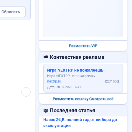
Сбросить
VIP
Уборка территорий: дворы,...
1 200 RUB
Разместить VIP
👑 Контекстная реклама
одам картошку
Игра NEXTRP не пожалеешь
Игра NEXTRP не пожалеешь
nextrp.ru
[22/1000]
лю дом
Куплю авто
Дата: 28.07.2026 16:41
Разместить ссылку
|
Смотреть всё
📖 Последняя статья
Насос ЭЦВ: полный гид от выбора до
эксплуатации