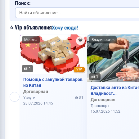
Куплю видеокарту
Поиск:
⭐ Vip объявления
Хочу сюда!
Требуется логист
Москва
Владивосток
💙
📸 1
VIP
📸 1
Помощь с закупкой товаров
из Китая
Требуется менеджер
Доставка авто из Кита
Договорная
Владивост...
Услуги
👁️ 51
Договорная
28.07.2026 14:45
Транспорт
15.07.2026 11:52