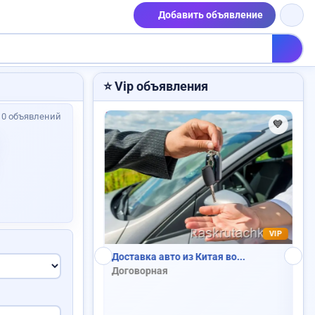
Добавить объявление
Продам дом
⭐ Vip объявления
: 0 объявлений
💙
💙
Пропали ключи
VIP
 Китая во...