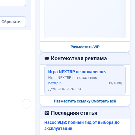
VIP
ру
Сбросить
Уборка территорий: дворы,...
1 200 RUB
Пропала собака
Разместить VIP
👑 Контекстная реклама
Игра NEXTRP не пожалеешь
Игра NEXTRP не пожалеешь
nextrp.ru
[19/1000]
Дата: 28.07.2026 16:41
Разместить ссылку
|
Смотреть всё
📖 Последняя статья
Насос ЭЦВ: полный гид от выбора до
Требуется логист
эксплуатации
Ищу работу