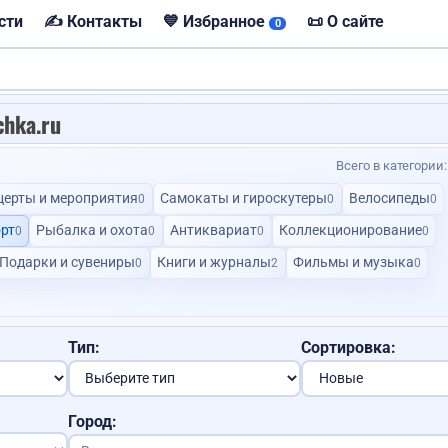
сти
✍️ Контакты
💙 Избранное
📜 О сайте
0
айт
chka.ru
Всего в категории
💙
церты и мероприятия
Самокаты и гироскутеры
Велосипеды
0
0
0
Продам авто
рт
Рыбалка и охота
Антиквариат
Коллекционирование
0
0
0
0
Подарки и сувениры
Книги и журналы
Фильмы и музыка
0
2
0
VIP
Требуется менеджер
Помощь с закупкой товаров...
Тип:
Сортировка:
Договорная
Доставка авто из
Договорная
Услуги каменщика
Город:
слуги юриста