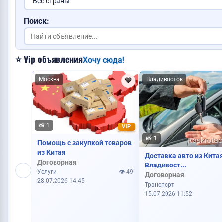
Требуется повар
Поиск:
Куплю авто
⭐ Vip объявления
Хочу сюда!
Москва
Владивосток
💙
📸 1
VIP
📸 1
Помощь с закупкой товаров
из Китая
Доставка авто из Кита
Договорная
Владивост...
Услуги
👁️ 49
Договорная
28.07.2026 14:45
Транспорт
15.07.2026 11:52