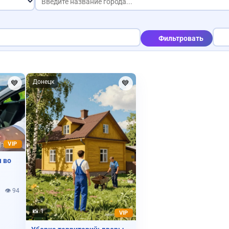
Сдам кварти
Продам картошку
Фильтровать
Куплю видеокарту
Куплю дом
Донецк
💙
💙
Сниму квартиру
VIP
я во
Куплю корову
👁️ 94
📸 1
VIP