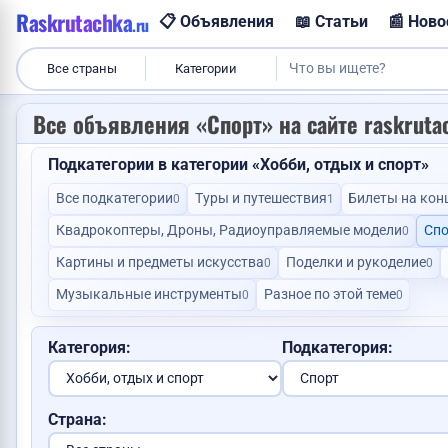
Raskrutachka
📋 Объявления
📖 Статьи
📰 Ново
.ru
Сделаю с
Все страны
Категории
Все объявления «Спорт» на сайте raskruta
Подкатегории в категории «Хобби, отдых и спорт»
Все подкатегории
Туры и путешествия
Билеты на кон
0
1
Квадрокоптеры, Дроны, Радиоуправляемые модели
Спо
0
Продам корову
Картины и предметы искусства
Поделки и рукоделие
0
0
Музыкальные инструменты
Разное по этой теме
0
0
Найден паспорт
Категория:
Подкатегория:
Страна:
У