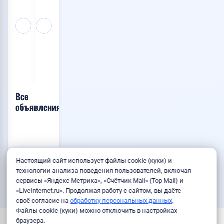
товаров
Китая
парковки,...
из
во
1
Китая
Владивост...
200
Договорная
Договорная
RUB
👁️
👁️
👁️
Услуги
Транспорт
Услуги
50
95
100
28.07.2026
15.07.2026
21.07.2026
14:45
11:52
10:31
Все
объявления
Объявлений
Настоящий сайт использует файлы cookie (куки) и
пока нет.
технологии анализа поведения пользователей, включая
сервисы «Яндекс Метрика», «Счётчик Mail» (Top Mail) и
«LiveInternet.ru». Продолжая работу с сайтом, вы даёте
своё согласие на
обработку персональных данных
.
Файлы cookie (куки) можно отключить в настройках
Страны и города
Правила
Пользовательское соглашение
браузера.