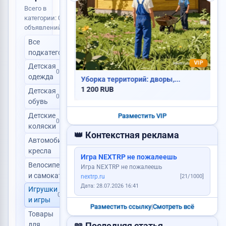
Всего в
категории: 0
Продам авто
объявлений
Найден паспорт
Все
0
подкатегории
VIP
Детская
0
одежда
Уборка территорий: дворы,...
1 200 RUB
Детская
0
Пропала собака
обувь
Продам дом
Куплю видеокарту
Детские
Разместить VIP
0
коляски
Пропали ключи
👑 Контекстная реклама
Автомобильные
Куплю авто
0
кресла
Продам корову
Игра NEXTRP не пожалеешь
Услуги каменщика
Велосипеды
Игра NEXTRP не пожалеешь
0
и самокаты
nextrp.ru
[21/1000]
Дата: 28.07.2026 16:41
Игрушки
0
и игры
Разместить ссылку
|
Смотреть всё
Товары
для
0