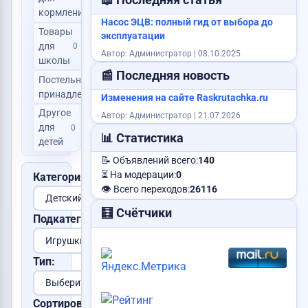
📖 Последняя статья
кормления
Насос ЭЦВ: полный гид от выбора до
Товары
эксплуатации
для
0
Автор: Администратор | 08.10.2025
школы
📰 Последняя новость
Постельные
0
принадлежности
Изменения на сайте Raskrutachka.ru
Другое
Автор: Администратор | 21.07.2026
для
0
📊 Статистика
детей
📝 Объявлений всего:
140
⏳ На модерации:
0
Категория:
👁️ Всего переходов:
26116
🧮 Счётчики
Подкатегория:
Тип:
Сортировка: