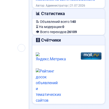
Автор: Администратор | 21.07.2026
Требуется менеджер
📊 Статистика
📝 Объявлений всего:
140
⏳ На модерации:
0
👁️ Всего переходов:
26109
Куплю авто
🧮 Счётчики
Услуги каменщика
и