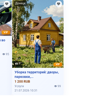
Донецк
💙
💙
VIP
я во
Куплю видеокарту
👁️ 95
📸 1
VIP
Сделаю сайт
Уборка территорий: дворы,
парковки,...
1 200 RUB
Услуги
👁️ 99
21.07.2026 10:31
Пропали ключ