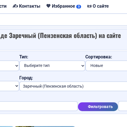
сти
✍️ Контакты
💙 Избранное
📜 О сайте
0
Услуги юриста
оде Заречный (Пензенская область) на сайте
Продам авто
Требуется повар
Тип:
Сортировка:
Город:
Продам картошку
Сдам
Фильтровать