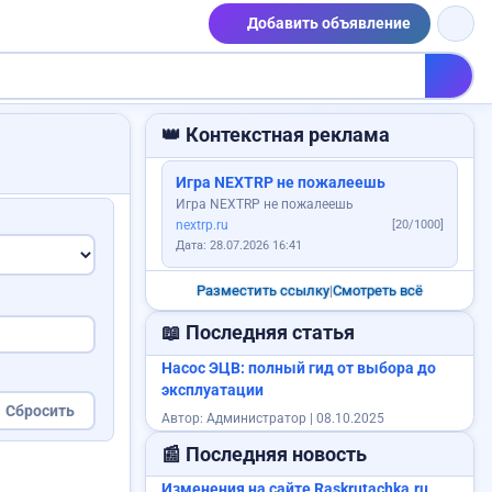
Добавить объявление
👑 Контекстная реклама
Найден паспорт
Игра NEXTRP не пожалеешь
Игра NEXTRP не пожалеешь
nextrp.ru
[20/1000]
Дата: 28.07.2026 16:41
Разместить ссылку
|
Смотреть всё
Ищу работу
📖 Последняя статья
Насос ЭЦВ: полный гид от выбора до
 квартиру
эксплуатации
Сбросить
Автор: Администратор | 08.10.2025
📰 Последняя новость
Изменения на сайте Raskrutachka.ru