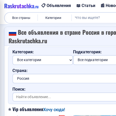
Raskrutachka
📋 Объявления
📖 Статьи
📰 Ново
.ru
Все страны
Категории
Куплю корову
Все объявления в стране Россия в гор
Raskrutachka.ru
Категория:
Подкатегория:
Страна:
Поиск:
⭐ Vip объявления
Хочу сюда!