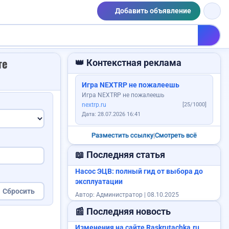
Добавить объявление
те
👑 Контекстная реклама
Игра NEXTRP не пожалеешь
Игра NEXTRP не пожалеешь
nextrp.ru
[25/1000]
Дата: 28.07.2026 16:41
Разместить ссылку
|
Смотреть всё
Продам авто
шку
📖 Последняя статья
Насос ЭЦВ: полный гид от выбора до
эксплуатации
Сбросить
Автор: Администратор | 08.10.2025
Требуется логист
📰 Последняя новость
Изменения на сайте Raskrutachka.ru