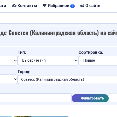
сти
✍️ Контакты
💙 Избранное
📜 О сайте
0
де Советск (Калининградская область) на сай
Продам корову
Пропали ключи
Тип:
Сортировка:
Куплю видеокарту
Город:
Продам карто
Сдам квартиру
Фильтровать