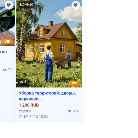
Донецк
💙
💙
Сделаю сайт
Куплю авто
VIP
я во
👁️ 98
📸 1
VIP
Уборка территорий: дворы,
Ищу работу
парковки,...
1 200 RUB
Услуги юриста
Услуги
👁️ 104
21.07.2026 10:31
Сниму квартиру