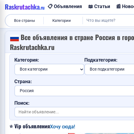
Raskrutachka
📋 Объявления
📖 Статьи
📰 Ново
.ru
Все страны
Категории
Все объявления в стране Россия в горо
Raskrutachka.ru
Пропала собака
Категория:
Подкатегория:
Услуги каменщика
Страна:
Поиск:
Куплю корову
⭐ Vip объявления
Хочу сюда!