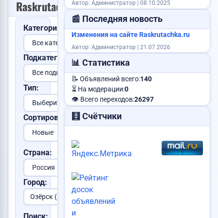
Raskrutachka.ru
Автор: Администратор | 08.10.2025
Сниму квартиру
📰 Последняя новость
Категория:
Изменения на сайте Raskrutachka.ru
Куплю видеокарту
Автор: Администратор | 21.07.2026
Подкатегория:
📊 Статистика
📝 Объявлений всего:
140
Услуги юриста
Тип:
⏳ На модерации:
0
👁️ Всего переходов:
26297
🧮 Счётчики
Сортировка:
Сделаю сайт
Ищу работу
Страна:
Продам корову
Куплю авто
Пропала собака
Город:
Сдам квартиру
Куплю дом
Требуется логист
Поиск: