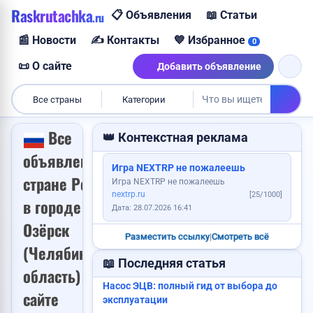
Raskrutachka
📋 Объявления
📖 Статьи
.ru
Пропали ключи
📰 Новости
✍️ Контакты
💙 Избранное
0
📜 О сайте
Добавить объявление
Все страны
Категории
Найден паспорт
Все
👑 Контекстная реклама
Требуется менеджер
объявления в
Услуги каменщика
Игра NEXTRP не пожалеешь
Продам картошку
стране Россия
Игра NEXTRP не пожалеешь
nextrp.ru
[25/1000]
в городе
Дата: 28.07.2026 16:41
Продам дом
Продам авто
Озёрск
Разместить ссылку
|
Смотреть всё
(Челябинская
📖 Последняя статья
область) на
Насос ЭЦВ: полный гид от выбора до
Куплю корову
сайте
Требуется повар
эксплуатации