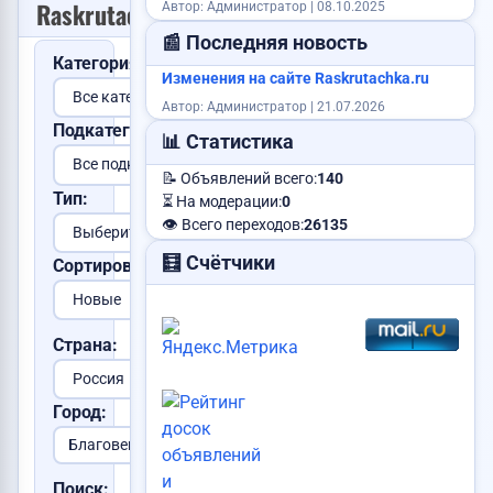
Raskrutachka.ru
Автор: Администратор | 08.10.2025
Продам картошку
Продам авто
📰 Последняя новость
Категория:
Изменения на сайте Raskrutachka.ru
Автор: Администратор | 21.07.2026
Подкатегория:
📊 Статистика
📝 Объявлений всего:
140
Сдам квартиру
Тип:
⏳ На модерации:
0
Куплю авто
Найден паспорт
Куплю корову
👁️ Всего переходов:
26135
Сделаю сайт
🧮 Счётчики
Сортировка:
Ищу работу
Страна:
Требуется логист
Сниму квартиру
Город:
Услуги юриста
Продам дом
Поиск: