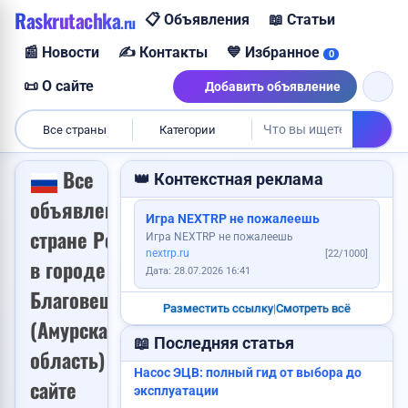
Raskrutachka
Требуется повар
📋 Объявления
📖 Статьи
.ru
📰 Новости
✍️ Контакты
💙 Избранное
0
Пропала собака
📜 О сайте
Добавить объявление
Все страны
Категории
Все
👑 Контекстная реклама
объявления в
Игра NEXTRP не пожалеешь
стране Россия
Игра NEXTRP не пожалеешь
Продам корову
nextrp.ru
[22/1000]
в городе
Дата: 28.07.2026 16:41
Благовещенск
Требуется менеджер
Разместить ссылку
|
Смотреть всё
Услуги каменщика
Пропали ключи
(Амурская
Куплю дом
📖 Последняя статья
область) на
Насос ЭЦВ: полный гид от выбора до
сайте
эксплуатации