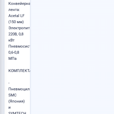
Конвейерная
лента:
Acetal LF
(150 мм)
Электропитание:
220В, 0,8
кВт
Пневмосистема:
0,6-0,8
МПа
КОМПЛЕКТАЦИЯ:
-
Пневмоцилиндры
SMC
(Япония)
и
SYMTECH