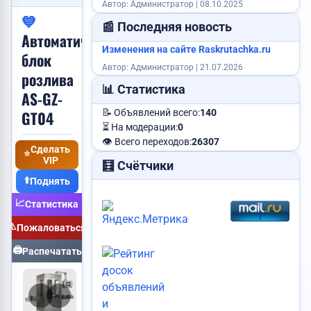
Автор: Администратор | 08.10.2025
Куплю видеокарту
💙
📰 Последняя новость
Автоматический
Сниму квартиру
Изменения на сайте Raskrutachka.ru
блок
Автор: Администратор | 21.07.2026
розлива
📊 Статистика
AS-GZ-
GT04
📝 Объявлений всего:
140
Пропали ключи
⏳ На модерации:
0
Продам авто
👁️ Всего переходов:
26307
Сделать
⭐
VIP
🧮 Счётчики
Требуется менеджер
⬆️
Поднять
Сдам квартиру
📈
Статистика
Продам корову
⚠️
Пожаловаться
Куплю корову
Куплю дом
🖨️
Распечатать
Статус:
Публикуется
Продам дом
Объявление:
№79
Vip:
Нет