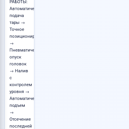
РАБОТЫ:
Автоматическая
подача
тары →
Точное
позиционирование
→
Пневматический
опуск
головок
→ Налив
с
контролем
уровня →
Автоматический
подъем
→
Отсечение
последней