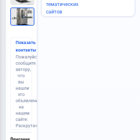
Добавлено:
1 нояб. 2025 в 14:20
Активно до:
1 нояб. 2026
Просмотры:
219
(+3 сегодня)
Тип:
Продаю
1 248 000 RUB
Цена:
Показать
контакты
Пожалуйста,
сообщите
автору,
что
вы
нашли
это
объявление
на
нашем
сайте:
Раскрутачка.ру
Описание