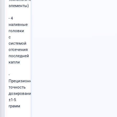
элементы)
- 4
наливные
головки
с
системой
отсечения
последней
капли
-
Прецизионная
точность
дозирования
±1-5
грамм