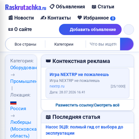
Raskrutachka
📋 Объявления
📖 Статьи
.ru
Пропала собака
Ищу работу
Найден паспорт
📰 Новости
✍️ Контакты
💙 Избранное
0
Продам картошку
📜 О сайте
Добавить объявление
Все страны
Категории
Требуется логист
👑 Контекстная реклама
Категория:
Сделаю сайт
Оборудование
→
Игра NEXTRP не пожалеешь
Услуги юриста
Игра NEXTRP не пожалеешь
Промышленное
Услуги каменщика
nextrp.ru
[25/1000]
|
Дата: 28.07.2026 16:41
Локация:
Разместить ссылку
|
Смотреть всё
Россия
Требуется повар
→
📖 Последняя статья
Куплю авто
Люберцы
Насос ЭЦВ: полный гид от выбора до
(Московская
эксплуатации
область)