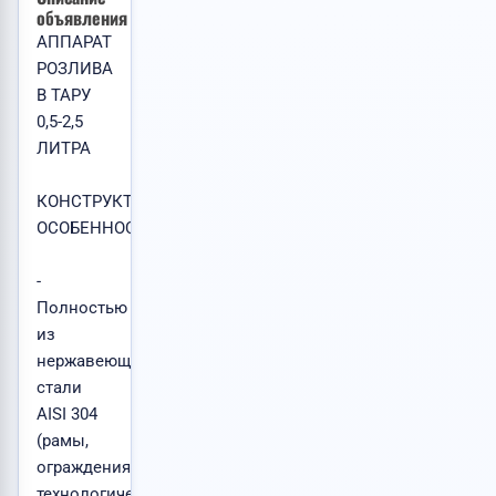
объявления
АППАРАТ
РОЗЛИВА
В ТАРУ
0,5-2,5
ЛИТРА
КОНСТРУКТИВНЫЕ
ОСОБЕННОСТИ:
-
Полностью
из
нержавеющей
стали
AISI 304
(рамы,
ограждения,
технологические