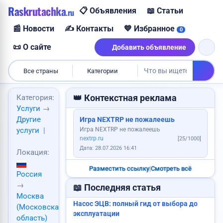
Raskrutachka
📋 Объявления
📖 Статьи
.ru
📰 Новости
✍️ Контакты
💙 Избранное
0
Куплю корову
📜 О сайте
Добавить объявление
Все страны
Категории
👑 Контекстная реклама
Категория:
Услуги
→
Другие
Игра NEXTRP не пожалеешь
Сдам квартиру
Игра NEXTRP не пожалеешь
услуги
|
nextrp.ru
[25/1000]
Куплю дом
Продам авто
Услуги каменщика
Дата: 28.07.2026 16:41
Локация:
Разместить ссылку
|
Смотреть всё
Услуги юриста
Продам дом
Россия
→
📖 Последняя статья
Москва
Насос ЭЦВ: полный гид от выбора до
Куплю авто
(Московская
эксплуатации
область)