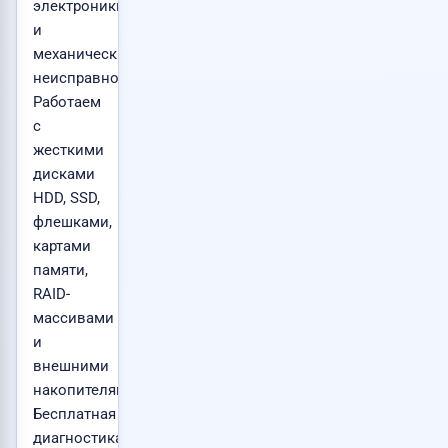
электроники
и
механических
неисправностей.
Работаем
с
жесткими
дисками
HDD, SSD,
флешками,
картами
памяти,
RAID-
массивами
и
внешними
накопителями.
Бесплатная
диагностика.