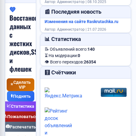
Автор: Администратор | 08.10.2025
💙
📰 Последняя новость
Восстановление
Изменения на сайте Raskrutachka.ru
данных
Автор: Администратор | 21.07.2026
Требуется менеджер
с
Требуется повар
📊 Статистика
жестких
дисков,SSD
📝 Объявлений всего:
140
⏳ На модерации:
0
и
👁️ Всего переходов:
26354
Сниму квартиру
флешек
Найден паспорт
🧮 Счётчики
Продам корову
Продам картошку
Сделать
Пропала собака
⭐
VIP
⬆️
Поднять
Пропали ключи
Куплю видеокарту
📈
Статистика
Сделаю сайт
⚠️
Требуется логист
Пожаловаться
Ищу работу
🖨️
Распечатать