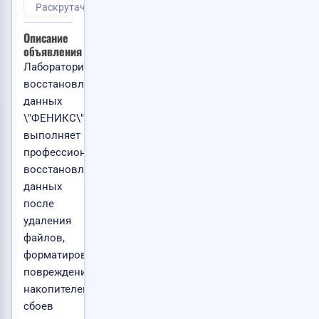
Раскрутачка.ру
Описание
объявления
Лаборатория
восстановления
данных
\"ФЕНИКС\"
выполняет
профессиональное
восстановление
данных
после
удаления
файлов,
форматирования,
повреждения
накопителей,
сбоев