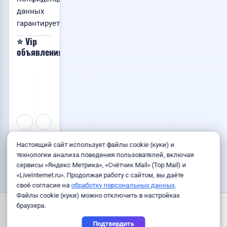
данных
гарантируется.
⭐ Vip
Хочу
📸
📸
📸
объявления
сюда!
1
1
1
VIP
VIP
VIP
Помощь
Доставка
Уборка
Москва
Владивосток
Донецк
💙
💙
💙
с
авто
территорий:
закупкой
из
дворы,
товаров
Китая
парковки,...
из
во
1
Китая
Владивост...
200
Договорная
Договорная
RUB
👁️
👁️
👁️
Настоящий сайт использует файлы cookie (куки) и
Услуги
Транспорт
Услуги
57
99
106
технологии анализа поведения пользователей, включая
28.07.2026
15.07.2026
21.07.2026
сервисы «Яндекс Метрика», «Счётчик Mail» (Top Mail) и
14:45
11:52
10:31
«LiveInternet.ru». Продолжая работу с сайтом, вы даёте
своё согласие на
обработку персональных данных
.
Файлы cookie (куки) можно отключить в настройках
Страны и города
Правила
Пользовательское соглашение
браузера.
Политика конфиденциальности
Подтвердить
Согласие на обработку персональных данных