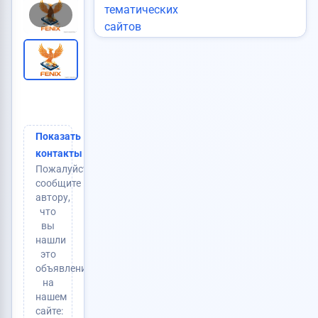
Статус:
Публикуется
Объявление:
№173
Vip:
Нет
Добавлено:
28 июн. 2026 в 06:02
Активно до:
28 июн. 2027
Просмотры:
106
(+3 сегодня)
Тип:
Услуги
3 500 RUB
Цена:
Показать
контакты
Пожалуйста,
сообщите
автору,
что
вы
нашли
это
объявление
на
нашем
сайте: