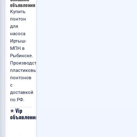
объявления
Купить
понтон
для
насоса
Иртыш-
МПН в
Рыбинске.
Производство
пластиковых
понтонов
с
доставкой
по РФ.
⭐ Vip
Хочу
📸
📸
📸
объявления
сюда!
1
1
1
VIP
VIP
VIP
Помощь
Доставка
Уборка
Москва
Владивосток
Донецк
💙
💙
💙
с
авто
территорий: