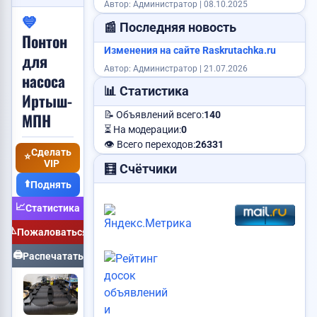
Автор: Администратор | 08.10.2025
💙
Продам корову
📰 Последняя новость
Понтон
Изменения на сайте Raskrutachka.ru
для
Автор: Администратор | 21.07.2026
насоса
📊 Статистика
Иртыш-
Услуги каменщика
МПН
📝 Объявлений всего:
140
Продам картошку
Куплю видеокарту
⏳ На модерации:
0
Требуется менеджер
👁️ Всего переходов:
26331
Сделать
⭐
VIP
🧮 Счётчики
⬆️
Поднять
Требуется повар
📈
Куплю авто
Статистика
⚠️
Пожаловаться
🖨️
Куплю дом
Распечатать
Ищу работу
Пропали ключи
Сниму квартиру
Статус:
Публикуется
Объявление:
№163
Требуется логист
Vip:
Нет