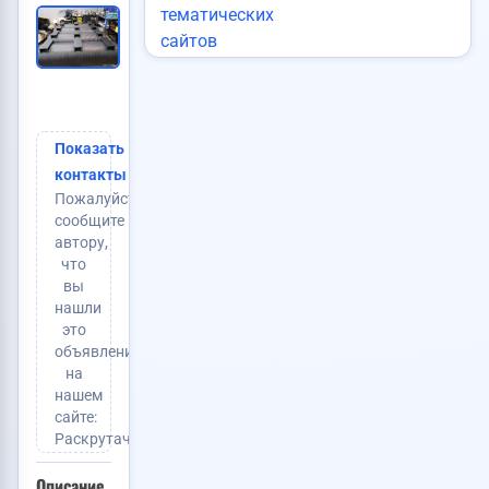
Добавлено:
5 мая 2026 в 17:55
Активно до:
5 мая 2028
Просмотры:
147
(+2 сегодня)
Тип:
Услуги
Договорная
Цена:
Показать
контакты
Пожалуйста,
сообщите
автору,
что
вы
нашли
это
объявление
на
нашем
сайте:
Раскрутачка.ру
Описание