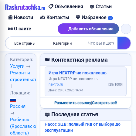
Raskrutachka
📋 Объявления
📖 Статьи
.ru
Куплю корову
📰 Новости
✍️ Контакты
💙 Избранное
0
📜 О сайте
Добавить объявление
Продам авто
Все страны
Категории
👑 Контекстная реклама
Категория:
Услуги
→
Сдам квартиру
Ремонт и
Игра NEXTRP не пожалеешь
Игра NEXTRP не пожалеешь
строительство
Пропала собака
nextrp.ru
[25/1000]
|
Дата: 28.07.2026 16:41
Услуги юриста
Локация:
Разместить ссылку
|
Смотреть всё
Россия
→
📖 Последняя статья
Продам дом
Рыбинск
Найден паспорт
Насос ЭЦВ: полный гид от выбора до
Сделаю сайт
(Ярославская
эксплуатации
область)