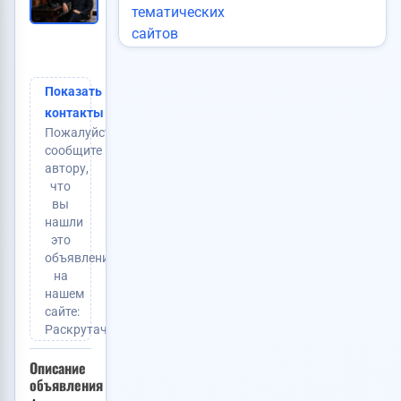
Просмотры:
123
(+3 сегодня)
Тип:
Услуги
Договорная
Цена:
Показать
контакты
Пожалуйста,
сообщите
автору,
что
вы
нашли
это
объявление
на
нашем
сайте:
Раскрутачка.ру
Описание
объявления