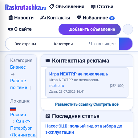
Raskrutachka
📋 Объявления
📖 Статьи
.ru
📰 Новости
✍️ Контакты
💙 Избранное
0
📜 О сайте
Добавить объявление
Куплю дом
Куплю корову
Сдам квартиру
Все страны
Категории
Пропали ключи
👑 Контекстная реклама
Категория:
Бизнес
→
Игра NEXTRP не пожалеешь
Игра NEXTRP не пожалеешь
Разное
Продам картошку
nextrp.ru
[25/1000]
по теме
|
Услуги каменщика
Дата: 28.07.2026 16:41
Ищу работу
Локация:
Разместить ссылку
|
Смотреть всё
Россия
📖 Последняя статья
→
Санкт-
Услуги юриста
Насос ЭЦВ: полный гид от выбора до
Куплю авто
Петербург
эксплуатации
(Ленинградская