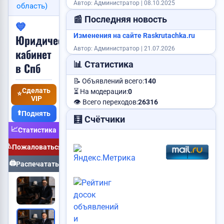
Найден паспорт
Автор: Администратор | 08.10.2025
область)
Продам авто
📰 Последняя новость
Продам корову
💙
Сделаю сайт
Пропала собака
Изменения на сайте Raskrutachka.ru
Юридический
Автор: Администратор | 21.07.2026
кабинет
Сниму квартиру
📊 Статистика
в Спб
📝 Объявлений всего:
140
Требуется повар
Сделать
⏳ На модерации:
0
⭐
VIP
👁️ Всего переходов:
26316
⬆️
Поднять
🧮 Счётчики
Продам дом
📈
Статистика
⚠️
Пожаловаться
🖨️
Распечатать
Статус:
Публикуется
Требуется менеджер
Куплю видеокарту
Объявление:
№142
Требуется логист
Vip:
Нет
Добавлено:
24 мар. 2026 в 10:54
Активно до:
24 мар. 2028