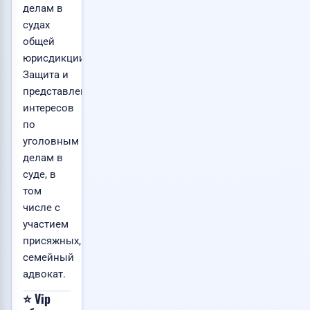
делам в
судах
общей
юрисдикции.
Защита и
представление
интересов
по
уголовным
делам в
суде, в
том
числе с
участием
присяжных,
семейный
адвокат.
⭐ Vip
Хочу
📸
📸
📸