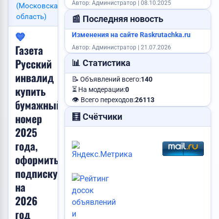
Автор: Администратор | 08.10.2025
(Московская
Сдам квартиру
область)
📰 Последняя новость
💙
Изменения на сайте Raskrutachka.ru
Требуется менеджер
Газета
Автор: Администратор | 21.07.2026
Русский
📊 Статистика
Куплю дом
инвалид
📝 Объявлений всего:
140
купить
⏳ На модерации:
0
Пропали ключи
👁️ Всего переходов:
26113
бумажный
номер
🧮 Счётчики
2025
Услуги юриста
года,
Услуги каменщика
оформить
подписку
на
Продам корову
2026
Продам авто
год