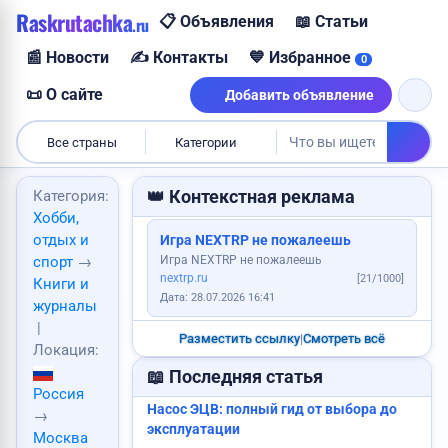
Raskrutachka
📋 Объявления
📖 Статьи
.ru
Продам дом
Куплю авто
📰 Новости
✍️ Контакты
💙 Избранное
0
Требуется логист
Сниму квартиру
📜 О сайте
Добавить объявление
Пропала собака
Ищу работу
Все страны
Категории
👑 Контекстная реклама
Категория:
Требуется повар
Хобби,
Куплю корову
Куплю видеокарту
отдых и
Игра NEXTRP не пожалеешь
Сделаю сайт
Игра NEXTRP не пожалеешь
спорт
→
nextrp.ru
[21/1000]
Книги и
Продам картошку
Дата: 28.07.2026 16:41
журналы
|
Разместить ссылку
|
Смотреть всё
Локация:
📖 Последняя статья
Россия
Найден паспорт
Насос ЭЦВ: полный гид от выбора до
→
эксплуатации
Москва