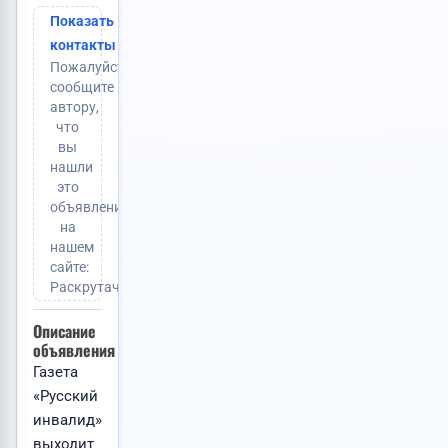
Показать
контакты
Пожалуйста,
сообщите
автору,
что
вы
нашли
это
объявление
на
нашем
сайте:
Раскрутачка.ру
Описание
объявления
Газета
«Русский
инвалид»
выходит