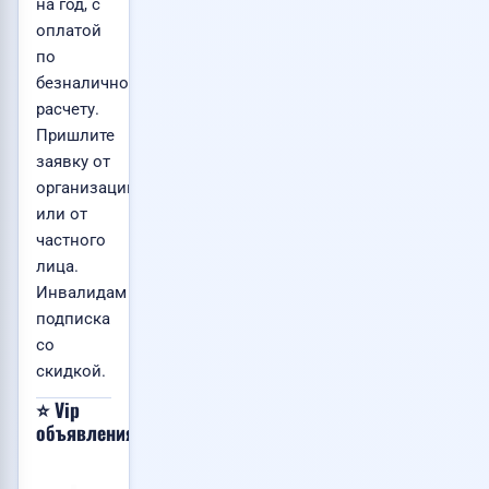
на год, с
оплатой
по
безналичному
расчету.
Пришлите
заявку от
организации
или от
частного
лица.
Инвалидам
подписка
со
скидкой.
⭐ Vip
Хочу
📸
📸
📸
объявления
сюда!
1
1
1
VIP
VIP
VIP
Помощь
Доставка
Уборка
Москва
Владивосток
Донецк
💙
💙
💙