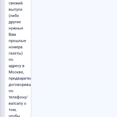
свежий
выпуск
(либо
другие
нужные
Вам
прошлые
номера
газеты)
по
адресу в
Москве,
предварительно
договорившись
по
телефону/
ватсапу о
том,
чтобы